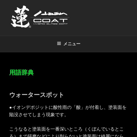
コ
ン
テ
ン
ツ
蓮（HASU）コート
超超撥水ハイブリッドコーティング剤
へ
メニュー
ス
キ
ッ
プ
用語辞典
ウォータースポット
●イオンデポジットに酸性雨の「酸」が付着し、塗装面を
陥没させてしまう現象です。
こうなると塗装面を一番深いところ（くぼんでいるとこ
ろ）まで研磨などにより削らないと塗装面は綺麗になら