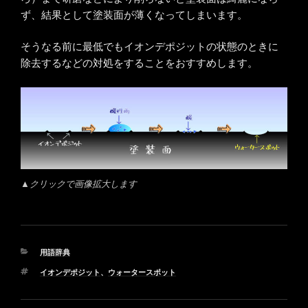
ず、結果として塗装面が薄くなってしまいます。
そうなる前に最低でもイオンデポジットの状態のときに
除去するなどの対処をすることをおすすめします。
▲クリックで画像拡大します
カ
用語辞典
テ
タ
イオンデポジット
、
ウォータースポット
ゴ
グ
リ
ー