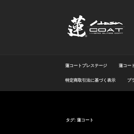
コ
ン
テ
ン
ツ
へ
蓮（HASU）
超超撥水ハイブリッドコーティ
ス
キ
ッ
蓮コートプレステージ
蓮コートin
プ
特定商取引法に基づく表示
プ
タグ:
蓮コート