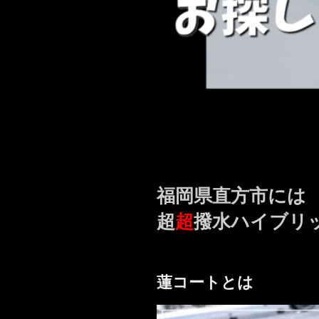
福岡県直方市には
超
超
撥水ハイブリ
蓮コートとは