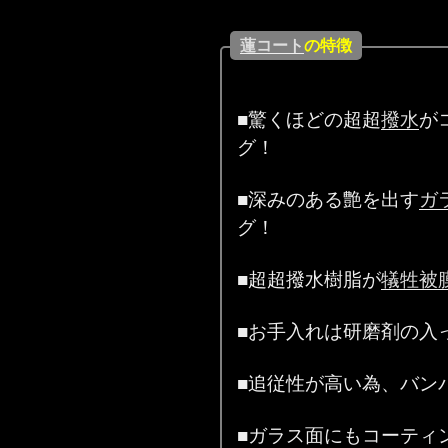
蓮コート
の特徴
■驚くほどの超超
撥水
が
グ！
■深みのある艶を出す
ガ
グ！
■超超撥水樹脂が
犠牲被
■お手入れは研磨剤の入
■追従性が高い為、バン
■ガラス面にもコーティ