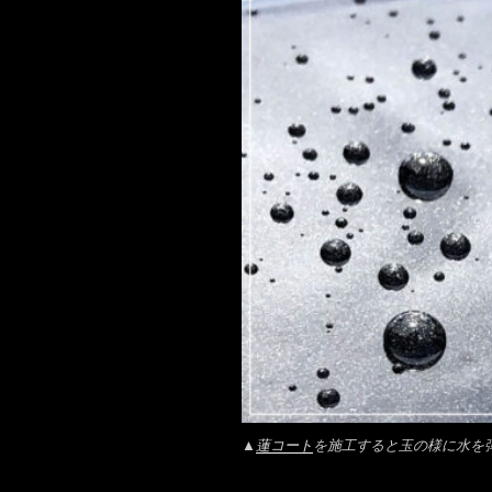
▲
蓮コート
を施工すると玉の様に水を