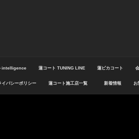
コート
ング剤
telligence
蓮コート TUNING LINE
蓮ピカコート
ライバシーポリシー
蓮コート施工店一覧
新着情報
お