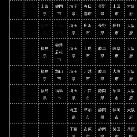
山形
鶴岡
埼玉
春日
長野
上田
大阪
県
市
県
部市
県
市
府
福島
いわ
埼玉
所沢
長野
長野
大阪
県
き市
県
市
県
市
府
会津
福島
埼玉
上尾
岐阜
岐阜
大阪
若松
県
県
市
県
市
府
市
福島
郡山
埼玉
川越
岐阜
大垣
大阪
県
市
県
市
県
市
府
福島
福島
埼玉
川口
静岡
沼津
大阪
県
市
県
市
県
市
府
埼玉
草加
静岡
静岡
大阪
県
市
県
市
府
千葉
市原
静岡
磐田
兵庫
県
市
県
市
県