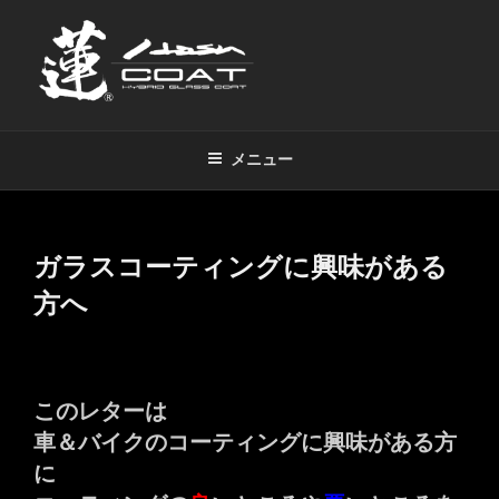
コ
ン
テ
ン
ツ
蓮（HASU）コート
超超撥水ハイブリッドコーティング剤
へ
メニュー
ス
キ
ッ
プ
ガラスコーティングに興味がある
方へ
このレターは
車＆バイクのコーティングに興味がある方
に