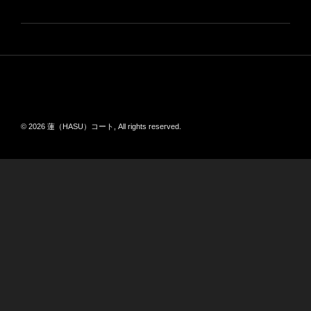
テ
ゴ
リ
ー
投
稿
ナ
ビ
© 2026 蓮（HASU）コート, All rights reserved.
ゲ
ー
シ
ョ
ン