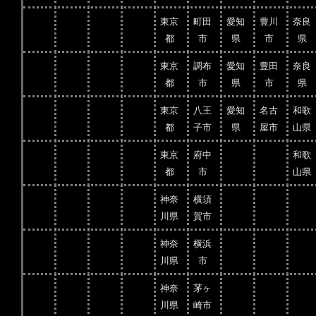
東京
町田
愛知
豊川
奈良
都
市
県
市
県
東京
調布
愛知
豊田
奈良
都
市
県
市
県
東京
八王
愛知
名古
和歌
都
子市
県
屋市
山県
東京
府中
和歌
都
市
山県
神奈
横須
川県
賀市
神奈
横浜
川県
市
神奈
茅ヶ
川県
崎市