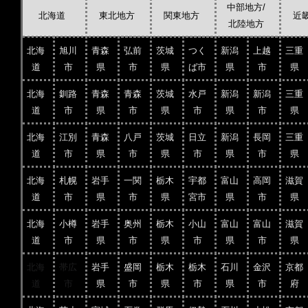
中部地方/
北海道
東北地方
関東地方
近
北陸地方
北海
旭川
青森
弘前
茨城
つく
新潟
上越
三重
道
市
県
市
県
ば市
県
市
県
北海
釧路
青森
青森
茨城
水戸
新潟
新潟
三重
道
市
県
市
県
市
県
市
県
北海
江別
青森
八戸
茨城
日立
新潟
長岡
三重
道
市
県
市
県
市
県
市
県
北海
札幌
岩手
一関
栃木
宇都
富山
高岡
滋賀
道
市
県
市
県
宮市
県
市
県
北海
小樽
岩手
奥州
栃木
小山
富山
富山
滋賀
道
市
県
市
県
市
県
市
県
北海
帯広
岩手
盛岡
栃木
栃木
石川
金沢
京都
道
市
県
市
県
市
県
市
府