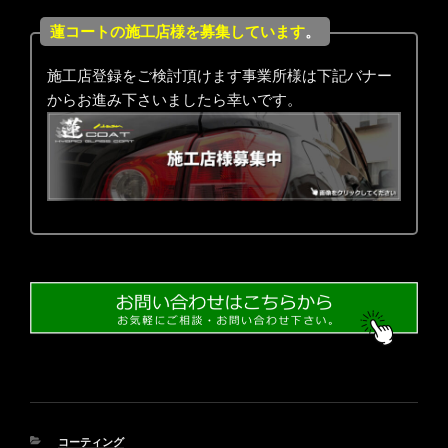
蓮コートの施工店様を募集しています
。
施工店登録をご検討頂けます事業所様は下記バナー
からお進み下さいましたら幸いです。
カ
コーティング