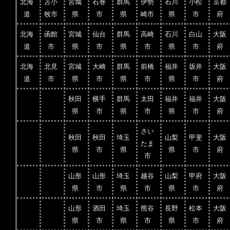
北海
苫小
宮城
石巻
群馬
伊勢
石川
小松
京都
道
牧市
県
市
県
崎市
県
市
府
北海
函館
宮城
仙台
群馬
高崎
石川
白山
大阪
道
市
県
市
県
市
県
市
府
北海
北見
宮城
大崎
群馬
前橋
福井
坂井
大阪
道
市
県
市
県
市
県
市
府
秋田
横手
群馬
太田
福井
福井
大阪
県
市
県
市
県
市
府
さい
秋田
秋田
埼玉
山梨
甲斐
大阪
たま
県
市
県
県
市
府
市
山形
山形
埼玉
越谷
山梨
甲府
大阪
県
市
県
市
県
市
府
山形
酒田
埼玉
熊谷
長野
松本
大阪
県
市
県
市
県
市
府