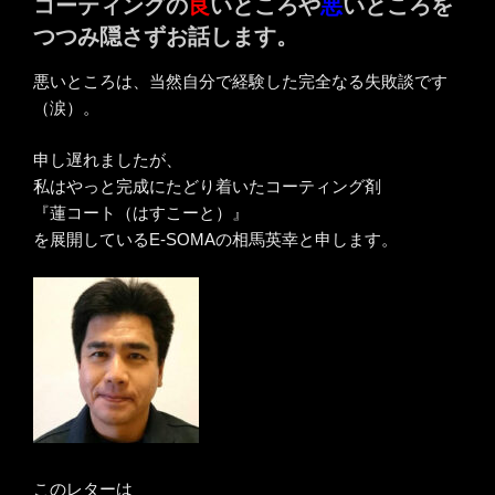
コーティングの
良
いところや
悪
いところを
つつみ隠さずお話します。
悪いところは、当然自分で経験した完全なる失敗談です
（涙）。
申し遅れましたが、
私はやっと完成にたどり着いたコーティング剤
『蓮コート（はすこーと）』
を展開しているE-SOMAの相馬英幸と申します。
このレターは