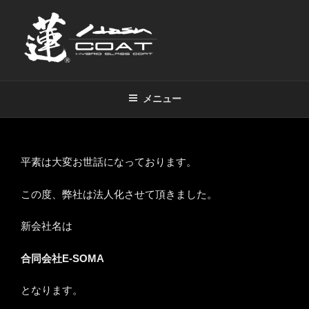
コ
ン
テ
ン
ツ
蓮（HASU）コート
超超撥水ハイブリッドコーティング剤
へ
メニュー
ス
キ
ッ
プ
平素は大変お世話になっております。
この度、弊社は法人化させて頂きました。
新会社名は
合同会社E-SOMA
となります。